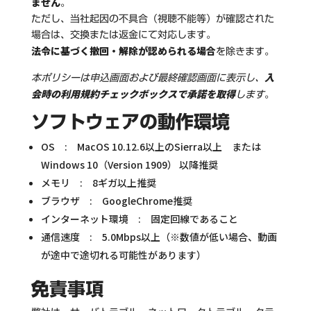
ません
。
ただし、当社起因の不具合（視聴不能等）が確認された
場合は、交換または返金にて対応します。
法令に基づく撤回・解除が認められる場合
を除きます。
入
本ポリシーは申込画面および最終確認画面に表示し、
会時の利用規約チェックボックスで承諾を取得
します
。
ソフトウェアの動作環境
OS : MacOS 10.12.6以上のSierra以上 または
Windows 10（Version 1909） 以降推奨
メモリ : 8ギガ以上推奨
ブラウザ : GoogleChrome推奨
インターネット環境 : 固定回線であること
通信速度 : 5.0Mbps以上（※数値が低い場合、動画
が途中で途切れる可能性があります）
免責事項