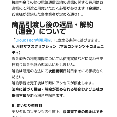
接続料金その他の電気通信回線の通信に関する費用はお
客様にて別途ご用意いただく必要があります（金額は、
お客様が契約した各事業者が定める通り）。
商品引渡し後の返品・解約
（退会）について
「
CloudTech利用規約
」に定める条件に基づきます。
A. 月額サブスクリプション（学習コンテンツ＋コミュニ
ティ）
課金済みの利用期間については使用実績などに関わらず
日割り返金も含め返金はいたしません。
次回更新日前日まで
解約は所定の方法にて
にお手続きく
ださい。
解約手続き完了後は即時にアクセスが停止します。
法令に基づく撤回・解除が認められる場合
当社の
および
提供不備
がある場合を除きます。
B. 買い切り型教材
決済完了後の返金はでき
デジタルコンテンツの性質上、