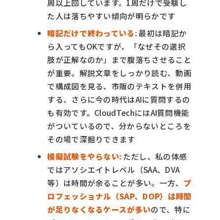
周以上回しています。1周だけで受験し
た人は落ちやすい傾向が明らかです
暗記だけで終わっている
: 最初は暗記か
ら入ってもOKですが、「なぜその選択
肢が正解なのか」まで腹落ちさせること
が重要。解説文章をしっかり読む、動画
で構成図を見る、市販のテキストを併用
する、さらに今の時代はAIに質問するの
も有効です。CloudTechにはAI質問機能
がついているので、分からないところを
その場で深掘りできます
模擬試験をやらない
: ただし、私の体感
ではアソシエイトレベル（SAA、DVA
等）は時間が余ることが多い。一方、
プ
ロフェッショナル（SAP、DOP）は時間
が足りなくなるケースが多い
ので、特に