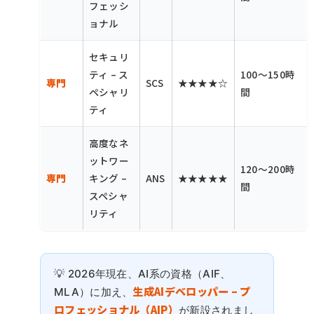
フェッシ
ョナル
セキュリ
ティ – ス
100〜150時
専門
SCS
★★★★☆
ペシャリ
間
ティ
高度なネ
ットワー
120〜200時
専門
キング –
ANS
★★★★★
間
スペシャ
リティ
2026年現在、AI系の資格（AIF、
生成AIデベロッパー – プ
MLA）に加え、
ロフェッショナル（AIP）
が新設されまし