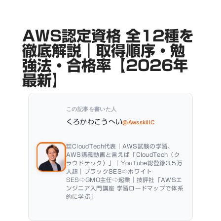
AWS認定資格 全12種を
徹底解説｜取得順序・勉
強法・合格率【2026年
最新】
この記事を書いた人
くろかわこうへい
@AwsskillC
㍿CloudTech代表｜AWS試験の学習、
AWS講義動画と言えば「CloudTech（ク
ラウドテック）」｜YouTube総登録3.5万
人超｜ブラックSES⇨ホワイト
SES⇨GMO主任⇨起業｜技評社「AWSエ
ンジニア入門講座 学習ロードマップで体系
的に学ぶ」