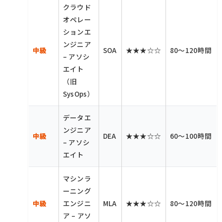
クラウド
オペレー
ションエ
ンジニア
中級
SOA
★★★☆☆
80〜120時間
– アソシ
エイト
（旧
SysOps）
データエ
ンジニア
中級
DEA
★★★☆☆
60〜100時間
– アソシ
エイト
マシンラ
ーニング
中級
エンジニ
MLA
★★★☆☆
80〜120時間
ア – アソ