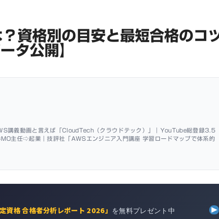
は？資格別の目安と最短合格のコ
データ公開】
WS講義動画と言えば「CloudTech（クラウドテック）」｜YouTube総登録3.5
GMO主任⇨起業｜技評社「AWSエンジニア入門講座 学習ロードマップで体系的
定資格 合格者分析レポート 2026」
を無料プレゼント中