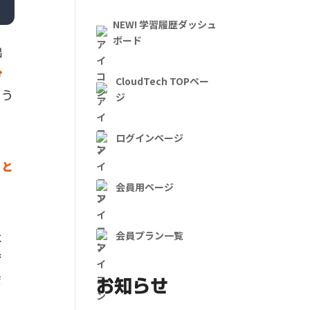
NEW! 学習履歴ダッシュ
ボード
出
分
CloudTech TOPペー
ょう
ジ
ログインページ
こと
会員用ページ
会員プラン一覧
と
で
ま
お知らせ