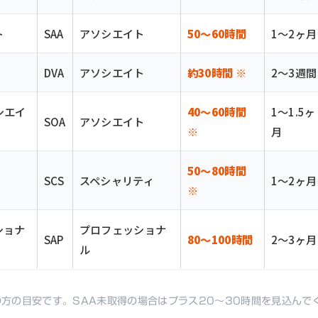
ト
SAA
アソシエイト
50〜60時間
1〜2ヶ月
DVA
アソシエイト
約30時間 ※
2〜3週間
シエイ
40〜60時間
1〜1.5ヶ
SOA
アソシエイト
※
月
50〜80時間
SCS
スペシャリティ
1〜2ヶ月
※
ショナ
プロフェッショナ
SAP
80〜100時間
2〜3ヶ月
ル
みの方の目安です。SAA未取得の場合はプラス20〜30時間を見込んで