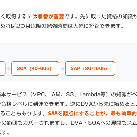
順番が重要
よく取得するには
です。先に取った資格の知識
めれば2つ目以降の勉強時間は大幅に短縮できます。
→
→
）
SOA（40-60h）
SAP（80-100h）
本サービス（VPC、IAM、S3、Lambda等）の知識が
で合格レベルに到達できます。逆にDVAから先に始めると
SAAを起点にすることが、最も効率
かることもあります。
Fの範囲もカバーされますし、DVA・SOAへの展開もス
ます。