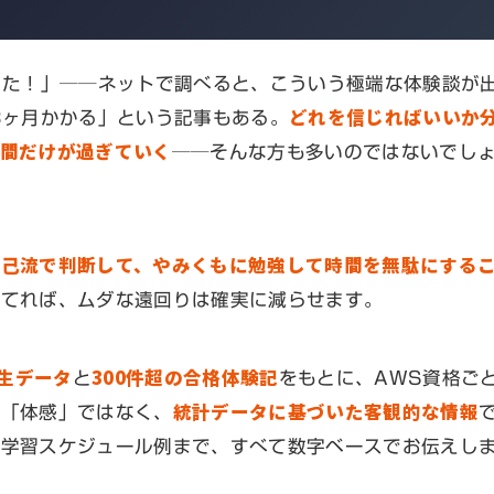
した！」──ネットで調べると、こういう極端な体験談が
どれを信じればいいか
3ヶ月かかる」という記事もある。
時間だけが過ぎていく
──そんな方も多いのではないでし
自己流で判断して、やみくもに勉強して時間を無駄にする
立てれば、ムダな遠回りは確実に減らせます。
講生データ
300件超の合格体験記
と
をもとに、AWS資格ご
統計データに基づいた客観的な情報
の「体感」ではなく、
な学習スケジュール例まで、すべて数字ベースでお伝えし