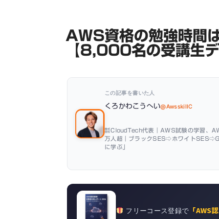
AWS資格の勉強時間
【8,000名の受講生
この記事を書いた人
くろかわこうへい
@AwsskillC
㍿CloudTech代表｜AWS試験の学習、A
万人超｜ブラックSES⇨ホワイトSES⇨
に学ぶ」
「AWS認
フリーコース登録で