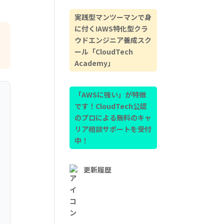
実践型マンツーマンで身
に付く!AWS特化型クラ
ウドエンジニア養成スク
ール「CloudTech
Academy」
「AWSに強い」が特徴
です！CloudTech公認
のプロによる無料のキャ
リア相談サポートを受付
中！
更新履歴