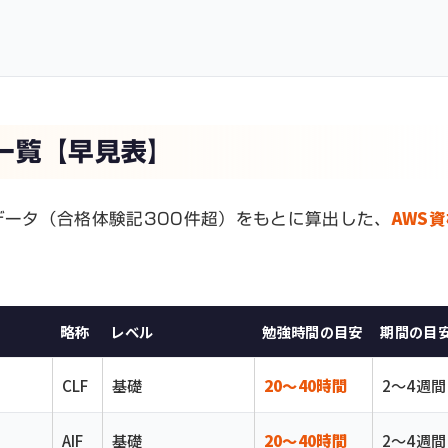
一覧【早見表】
AWS
講生データ（合格体験記300件超）をもとに算出した、
略称
レベル
勉強時間の目安
期間の目
CLF
基礎
20〜40時間
2〜4週間
AIF
基礎
20〜40時間
2〜4週間