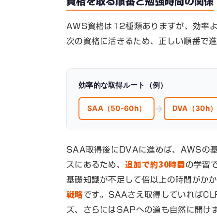
資格を取る順番と勉強時間の関係
AWS資格は12種類ありますが、効率
次の資格に活きるため、正しい順番で進
効率的な取得ルート（例）
→
SAA（50-60h）
DVA（30h
SAA取得後にDVAに進めば、AWSの基
追加で約30時間
スにあるため、
の学習
基礎知識が不足して倍以上の時間がか
戦略
です。SAAさえ取得していればCL
ズ、さらにはSAPへの道も自然に開け