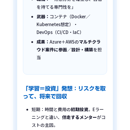
を持てる専門性を」
武器：
コンテナ（Docker／
Kubernetes想定）・
DevOps（CI/CD・IaC）
成果：
Azure＋AWSの
マルチクラ
ウド案件に参画
／
設計・構築
を担
当
「学習＝投資」発想：リスクを取
って、将来で回収
短期：時間と費用の
初期投資
。Eラー
ニングと違い、
伴走するメンター
がコ
ストの主因。