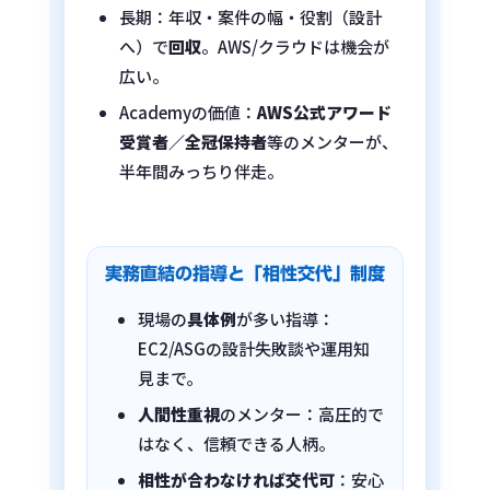
長期：年収・案件の幅・役割（設計
へ）で
回収
。AWS/クラウドは機会が
広い。
Academyの価値：
AWS公式アワード
受賞者／全冠保持者
等のメンターが、
半年間みっちり伴走。
実務直結の指導と「相性交代」制度
現場の
具体例
が多い指導：
EC2/ASGの設計失敗談や運用知
見まで。
人間性重視
のメンター：高圧的で
はなく、信頼できる人柄。
相性が合わなければ交代可
：安心