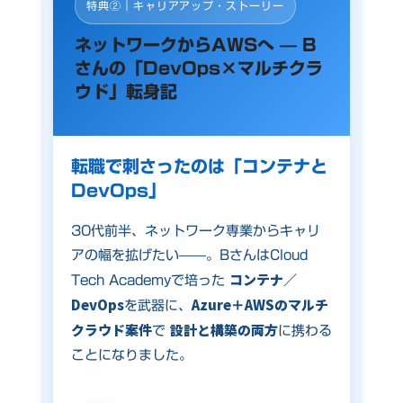
特典②｜キャリアアップ・ストーリー
ネットワークからAWSへ — B
さんの「DevOps×マルチクラ
ウド」転身記
転職で刺さったのは「コンテナと
DevOps」
30代前半、ネットワーク専業からキャリ
アの幅を拡げたい——。BさんはCloud
コンテナ／
Tech Academyで培った
DevOps
Azure＋AWSのマルチ
を武器に、
クラウド案件
設計と構築の両方
で
に携わる
ことになりました。