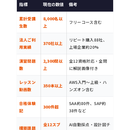
指標
現在の数値
備考
累計受講
8,000名以
フリーコース含む
生数
上
法人ご利
リピート購入88社、
370社以上
用実績
上場企業約20%
演習問題
2,300問以
全12資格対応・全問
数
上
に解説画像付き
レッスン
AWS入門〜上級・ハ
350本以上
動画数
ンズオン含む
合格体験
SAA約80件、SAP約
300件超
記
38件など
全12スプ
AI自動採点・設計図チ
構築課題